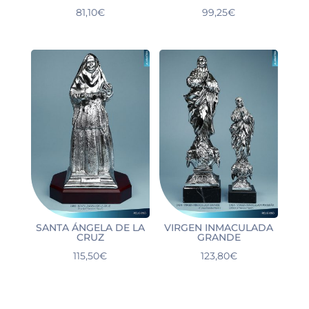
81,10
€
99,25
€
SANTA ÁNGELA DE LA
VIRGEN INMACULADA
CRUZ
GRANDE
115,50
€
123,80
€