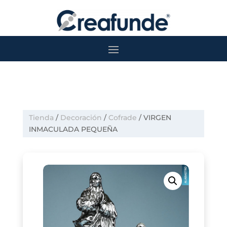
Tienda
/
Decoración
/
Cofrade
/ VIRGEN
INMACULADA PEQUEÑA