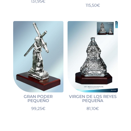
131,95
€
115,50
€
GRAN PODER
VIRGEN DE LOS REYES
PEQUEÑO
PEQUEÑA
99,25
€
81,10
€