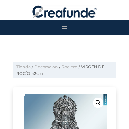
Tienda
/
Decoración
/
Rociero
/ VIRGEN DEL
ROCÍO 42cm