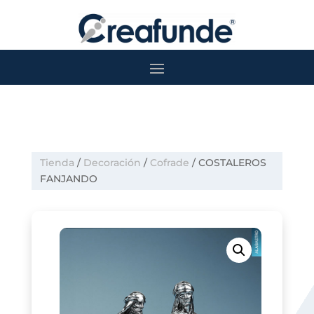
Tienda
/
Decoración
/
Cofrade
/ COSTALEROS
FANJANDO