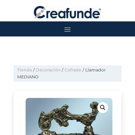
Tienda
/
Decoración
/
Cofrade
/ Llamador
MEDIANO