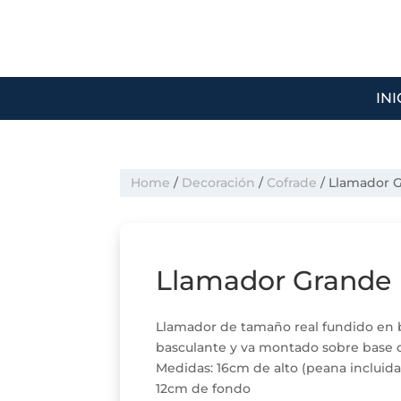
INI
Home
/
Decoración
/
Cofrade
/ Llamador 
Llamador Grande 
Llamador de tamaño real fundido en 
basculante y va montado sobre base 
Medidas: 16cm de alto (peana incluid
12cm de fondo